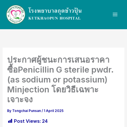
Skip
to
content
ประกาศผู้ชนะการเสนอราคา
ซื้อPenicillin G sterile pwdr.
(as sodium or potassium)
Minjection โดยวิธีเฉพาะ
เจาะจง
By
Tongchai Punsan
/
1 April 2025
Post Views:
24