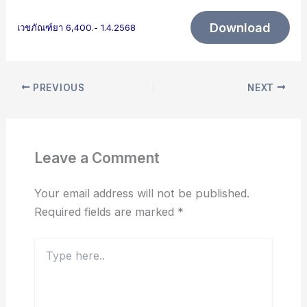
Download
เวชภัณฑ์ยา 6,400.- 1.4.2568
PREVIOUS
NEXT
Leave a Comment
Your email address will not be published.
Required fields are marked
*
Type
here..