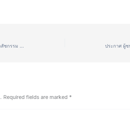
ประกาศ ผูhชนะการเสนอราคา ซื้อ เวชภัณฑ์ยา วัสดุเภสัชกรรม โดยวิธีเฉพาะเจาะจง
.
Required fields are marked
*