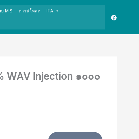
บบ MIS
ดาวน์โหลด
ITA
๙% WAV Injection ๑๐๐๐