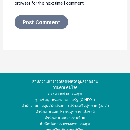
browser for the next time I comment.
สำนักงานสาธารณสุขจังหวัดอุบลราชธานี
กรมควบคุมโรค
กระทรวงสาธารณสุข
ฐานข้อมูลหน่วยงานภาครัฐ (GINFO²)
สำนักงานกองทุนสนับสนุนการสร้างเสริมสุขภาพ (สสส.)
สำนักงานหลักประกันสุขภาพแห่งชาติ
สำนักงานเขตสุขภาพที่ 10
สำนักปลัดกระทรวง
สาธารณสุข