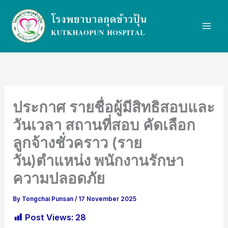
Skip
to
content
ประกาศ รายชื่อผู้มีสิทธิสอบและ
วันเวลา สถานที่สอบ คัดเลือก
ลูกจ้างชั่วคราว (ราย
วัน)ตำแหน่ง พนักงานรักษา
ความปลอดภัย
By
Tongchai Punsan
/
17 November 2025
Post Views:
28