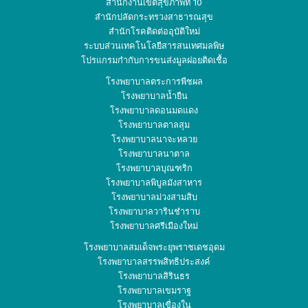
สำนักงานเขตสุขภาพที่ 10
สำนักปลัดกระทรวง
สาธารณสุข
สำนักโรคติดต่ออุบัติใหม่
ระบบส่วนเทคโนโลยีสารสนเทศมลพิษ
โปรแกรมกำกับการขนส่งมูลฝอยติดเชื้อ
โรงพยาบาลตระการพืชผล
โรงพยาบาลน้ำยืน
โรงพยาบาลดอนมดแดง
โรงพยาบาลตาลสุม
โรงพยาบาลนาจะหลวย
โรงพยาบาลนาตาล
โรงพยาบาลบุณฑริก
โรงพยาบาลพิบูลมังสาหาร
โรงพยาบาลม่วงสามสิบ
โรงพยาบาลวารินชำราบ
โรงพยาบาลศรีเมืองใหม่
โรงพยาบาลสมเด็จพระยุพราชเดชอุดม
โรงพยาบาลสรรพสิทธิประสงค์
โรงพยาบาลสิรินธร
โรงพยาบาลเขมราฐ
โรงพยาบาลเขื่องใน