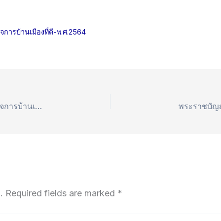
การบ้านเมืองที่ดี-พ.ศ.2564
พระราชกฤษฎีกาว่าด้วยหลักเกณฑ์และวิธีการบรหารกิจการบ้านเมืองที่ดี (ฉบับที่ ๒) พ.ศ.2562
พระราชบัญญั
.
Required fields are marked
*