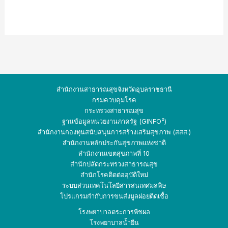
สำนักงานสาธารณสุขจังหวัดอุบลราชธานี
กรมควบคุมโรค
กระทรวงสาธารณสุข
ฐานข้อมูลหน่วยงานภาครัฐ (GINFO²)
สำนักงานกองทุนสนับสนุนการสร้างเสริมสุขภาพ (สสส.)
สำนักงานหลักประกันสุขภาพแห่งชาติ
สำนักงานเขตสุขภาพที่ 10
สำนักปลัดกระทรวง
สาธารณสุข
สำนักโรคติดต่ออุบัติใหม่
ระบบส่วนเทคโนโลยีสารสนเทศมลพิษ
โปรแกรมกำกับการขนส่งมูลฝอยติดเชื้อ
โรงพยาบาลตระการพืชผล
โรงพยาบาลน้ำยืน