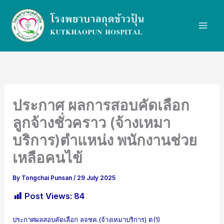
Skip
to
content
ประกาศ ผลการสอบคัดเลือก
ลูกจ้างชั่วคราว (จ้างเหมา
บริการ)ตำแหน่ง พนักงานช่วย
เหลือคนไข้
By
Tongchai Punsan
/
29 July 2025
Post Views:
84
ประกาศผลสอบคัดเลือก ลจชค.(จ้างเหมาบริการ) ต(1)