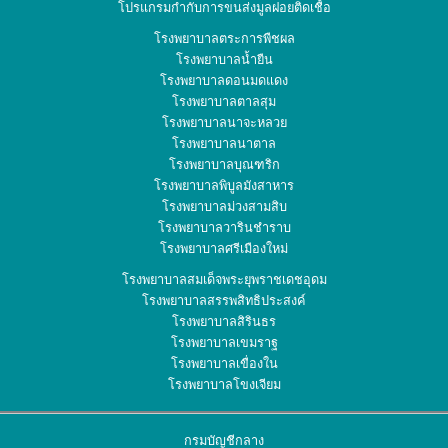
โปรแกรมกำกับการขนส่งมูลฝอยติดเชื้อ
โรงพยาบาลตระการพืชผล
โรงพยาบาลน้ำยืน
โรงพยาบาลดอนมดแดง
โรงพยาบาลตาลสุม
โรงพยาบาลนาจะหลวย
โรงพยาบาลนาตาล
โรงพยาบาลบุณฑริก
โรงพยาบาลพิบูลมังสาหาร
โรงพยาบาลม่วงสามสิบ
โรงพยาบาลวารินชำราบ
โรงพยาบาลศรีเมืองใหม่
โรงพยาบาลสมเด็จพระยุพราชเดชอุดม
โรงพยาบาลสรรพสิทธิประสงค์
โรงพยาบาลสิรินธร
โรงพยาบาลเขมราฐ
โรงพยาบาลเขื่องใน
โรงพยาบาลโขงเจียม
กรมบัญชีกลาง