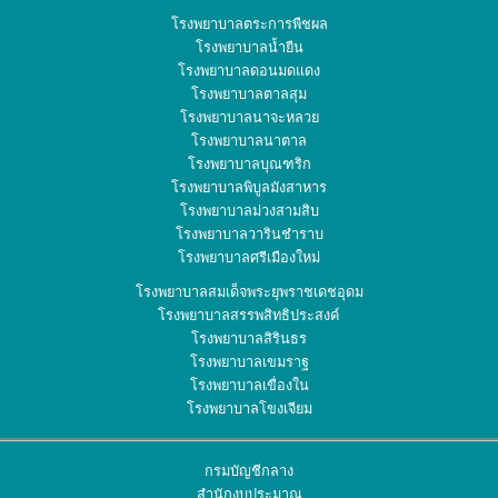
โรงพยาบาลตระการพืชผล
โรงพยาบาลน้ำยืน
โรงพยาบาลดอนมดแดง
โรงพยาบาลตาลสุม
โรงพยาบาลนาจะหลวย
โรงพยาบาลนาตาล
โรงพยาบาลบุณฑริก
โรงพยาบาลพิบูลมังสาหาร
โรงพยาบาลม่วงสามสิบ
โรงพยาบาลวารินชำราบ
โรงพยาบาลศรีเมืองใหม่
โรงพยาบาลสมเด็จพระยุพราชเดชอุดม
โรงพยาบาลสรรพสิทธิประสงค์
โรงพยาบาลสิรินธร
โรงพยาบาลเขมราฐ
โรงพยาบาลเขื่องใน
โรงพยาบาลโขงเจียม
กรมบัญชีกลาง
สำนักงบประมาณ